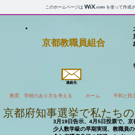
このホームページは
.com
を使って作成さ
京都教職員組合
連絡先
教育、学校のあり方を考える
ホーム
平和と民
京都府知事選挙で私たち
3月19日告示、4月5日投票で、
​少人数学級の早期実現、教職員